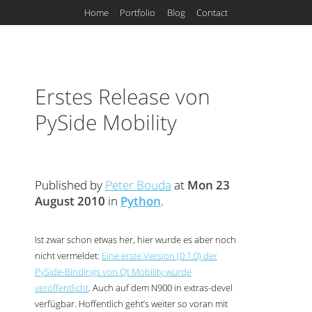
Home
Portfolio
Blog
Contact
Erstes Release von
PySide Mobility
Published by
Peter Bouda
at
Mon 23
August 2010
in
Python
.
Ist zwar schon etwas her, hier wurde es aber noch
nicht vermeldet:
Eine erste Version (0.1.0) der
PySide-Bindings von Qt Mobility wurde
veröffentlicht
. Auch auf dem N900 in extras-devel
verfügbar. Hoffentlich geht’s weiter so voran mit