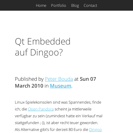
Home
Portfolio
Blog
Contact
Qt Embedded
auf Dingoo?
Published by
Peter Bouda
at
Sun 07
March 2010
in
Museum
.
Linux-Spielekonsolen sind was Spannendes, finde
ich; die
Open Pandora
scheint ja mittlerweile
verfügbar zu sein (zumindest hatte ein Verkauf mal
stattgefunden ;-)), ist aber recht teuer geworden.
Als Alternative gibt’s für derzeit 80 Euro die
Dingoo