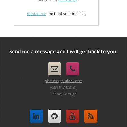
Contact me
and book your training.
Send me a message and I will get back to you.
pbouda@outlook.com
+351 917403181
Lisbon, Portugal