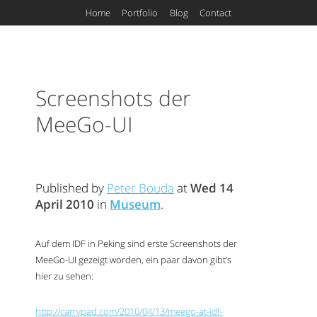
Home
Portfolio
Blog
Contact
Screenshots der
MeeGo-
UI
Published by
Peter Bouda
at
Wed 14
April 2010
in
Museum
.
Auf dem
IDF
in Peking sind erste Screenshots der
MeeGo-
UI
gezeigt worden, ein paar davon gibt’s
hier zu sehen:
http://carrypad.com/2010/04/13/meego-at-idf-