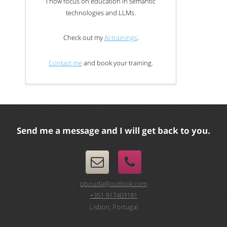
I now focus on education in semantic
technologies and LLMs.
Check out my
AI trainings
.
Contact me
and book your training.
Send me a message and I will get back to you.
pbouda@outlook.com
+351 917403181
Lisbon, Portugal